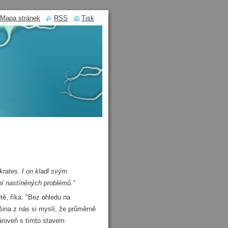
Mapa stránek
RSS
Tisk
krates. I on kladl svým
ní nastíněných problémů.“
ě, říká: "Bez ohledu na
tšina z nás si myslí, že průměrně
zároveň s tímto stavem