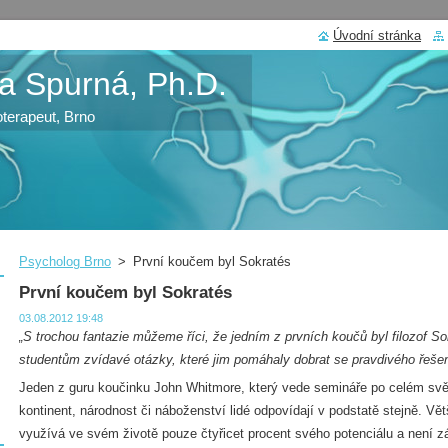
Úvodní stránka
a Spurná, Ph.D.
oterapeut, Brno
Psycholog Brno
>
První koučem byl Sokratés
První koučem byl Sokratés
03.08.2012 19:48
„S trochou fantazie můžeme říci, že jedním z prvních koučů byl filozof So
studentům zvídavé otázky, které jim pomáhaly dobrat se pravdivého řeše
Jeden z guru koučinku John Whitmore, který vede semináře po celém svět
kontinent, národnost či náboženství lidé odpovídají v podstatě stejně. Vě
využívá ve svém životě pouze čtyřicet procent svého potenciálu a není 