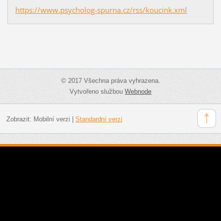
https://www.psycholog-spurna.cz/rss/koucink.xml
© 2017 Všechna práva vyhrazena.
Vytvořeno službou
Webnode
Zobrazit:
Mobilní verzi
|
Standardní verzi