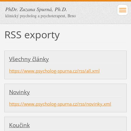
PhDr. Zuzana Spurná, Ph.D.
klinický psycholog a psychoterapeut, Brno
RSS exporty
Všechny články
https://www.psycholog-spurna.cz/rss/all.xml
Novinky
https://www.psycholog-spurna.cz/rss/novinky.xml
Koučink