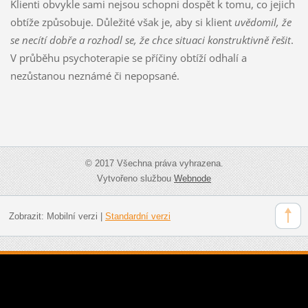
Klienti obvykle sami nejsou schopni dospět k tomu, co jejich
obtíže způsobuje. Důležité však je, aby si klient
uvědomil, že
se necítí dobře a rozhodl se, že chce situaci konstruktivně řešit
.
V průběhu psychoterapie se příčiny obtíží odhalí a
nezůstanou neznámé či nepopsané.
© 2017 Všechna práva vyhrazena.
Vytvořeno službou
Webnode
Zobrazit:
Mobilní verzi
|
Standardní verzi